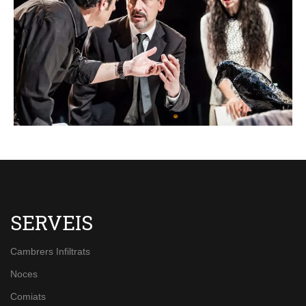
SERVEIS
Cambrers Infiltrats
Noces
Comiats