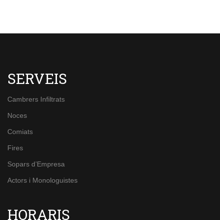
SERVEIS
Cambrers Infiltrats
Noces
Comiats
Fires
Sopars d’Empresa
Actors i Monologuistes
HORARIS