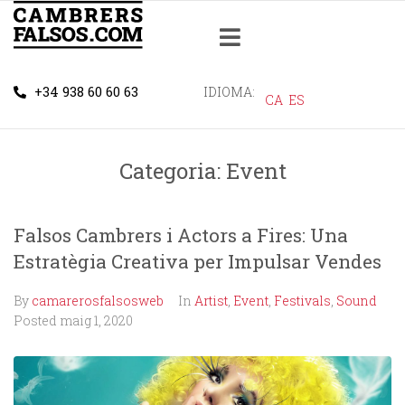
+34 938 60 60 63
IDIOMA:
CA
ES
Categoria:
Event
Falsos Cambrers i Actors a Fires: Una
Estratègia Creativa per Impulsar Vendes
By
camarerosfalsosweb
In
Artist
,
Event
,
Festivals
,
Sound
Posted
maig 1, 2020